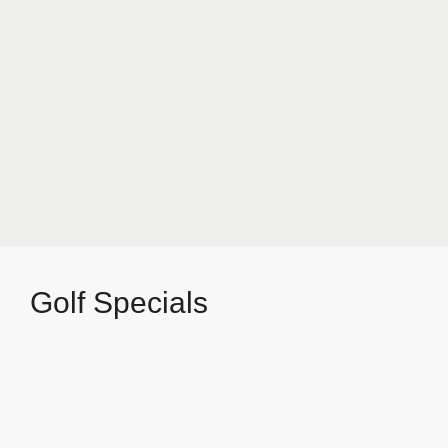
Golf Specials